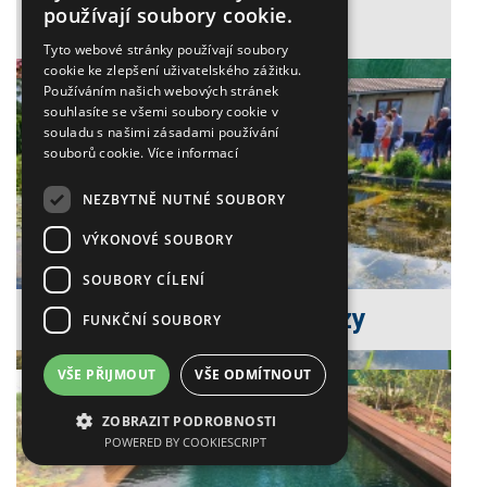
používají soubory cookie.
Typ V.
Tyto webové stránky používají soubory
cookie ke zlepšení uživatelského zážitku.
Používáním našich webových stránek
souhlasíte se všemi soubory cookie v
souladu s našimi zásadami používání
souborů cookie.
Více informací
NEZBYTNĚ NUTNÉ SOUBORY
VÝKONOVÉ SOUBORY
SOUBORY CÍLENÍ
Často kladené dotazy
FUNKČNÍ SOUBORY
VŠE PŘIJMOUT
VŠE ODMÍTNOUT
ZOBRAZIT PODROBNOSTI
POWERED BY COOKIESCRIPT