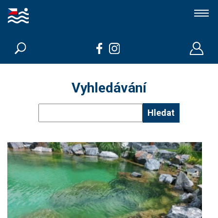
Koupací jezírka a biobazény
Členové
Vyhledávání
Kdo jsme
Hledat
Kontakt