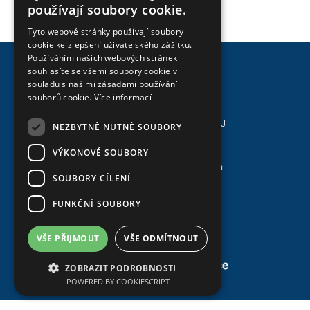
Chci se registrovat
používají soubory cookie.
Tyto webové stránky používají soubory
cookie ke zlepšení uživatelského zážitku.
Používáním našich webových stránek
souhlasíte se všemi soubory cookie v
souladu s našimi zásadami používání
souborů cookie.
Více informací
Svaz zakládání a údržby zeleně, z.s.
Asociace biobazénů a jezírek - ABAJ
NEZBYTNĚ NUTNÉ SOUBORY
sídlo: Údolní 33, 602 00 Brno
VÝKONOVÉ SOUBORY
Zásady zpracování osobních údajů
SOUBORY CÍLENÍ
© 2022 www.abaj.cz
FUNKČNÍ SOUBORY
Najdete nás
na Facebooku
VŠE PŘIJMOUT
VŠE ODMÍTNOUT
Web vytvořil tým
ZOBRAZIT PODROBNOSTI
POWERED BY COOKIESCRIPT