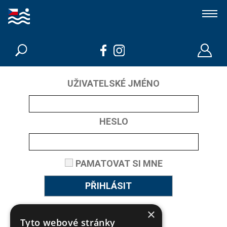
Koupací jezírka a biobazény
Členové
UŽIVATELSKÉ JMÉNO
Kdo jsme
HESLO
Kontakt
PAMATOVAT SI MNE
PŘIHLÁSIT
Nepamatuji si heslo
×
Tyto webové stránky